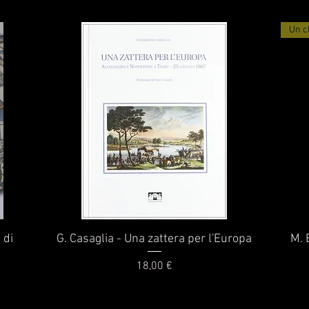
Un c
Vista rapida
 di
G. Casaglia - Una zattera per l'Europa
M. 
Prezzo
18,00 €