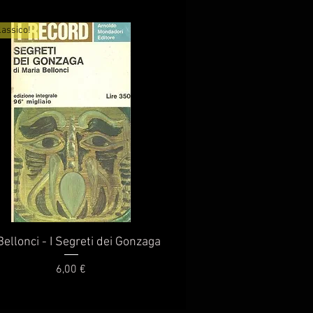
lassico!
Vista rapida
Bellonci - I Segreti dei Gonzaga
Prezzo
6,00 €