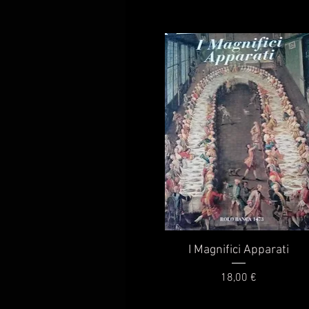
Vista rapida
I Magnifici Apparati
Prezzo
18,00 €