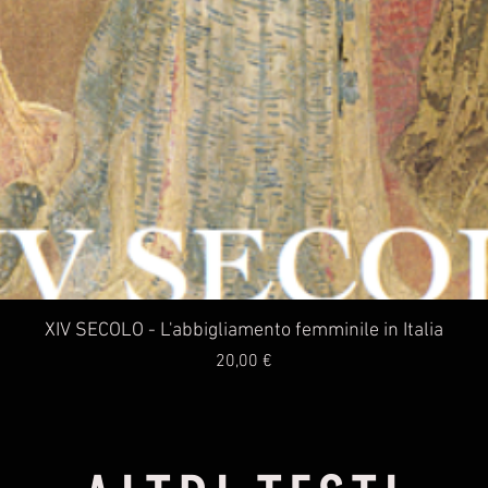
Vista rapida
XIV SECOLO - L'abbigliamento femminile in Italia
Prezzo
20,00 €