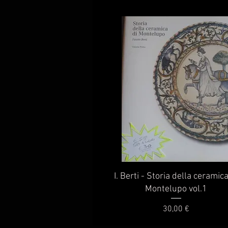
Vista rapida
I. Berti - Storia della ceramica
Montelupo vol.1
Prezzo
30,00 €