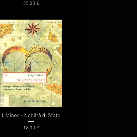
Prezzo
35,00 €
Vista rapida
I. Mineo - Nobiltà di Stato
Prezzo
18,00 €