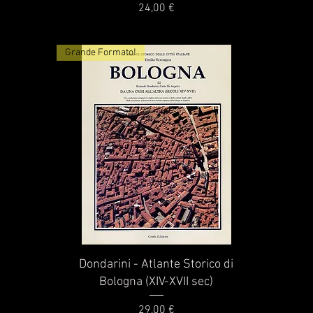
Prezzo
24,00 €
Grande Formato!
Vista rapida
Dondarini - Atlante Storico di
Bologna (XIV-XVII sec)
Prezzo
29,00 €