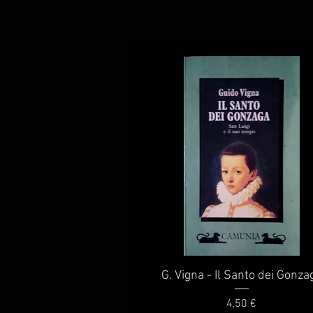
Vista rapida
G. Vigna - Il Santo dei Gonza
Prezzo
4,50 €