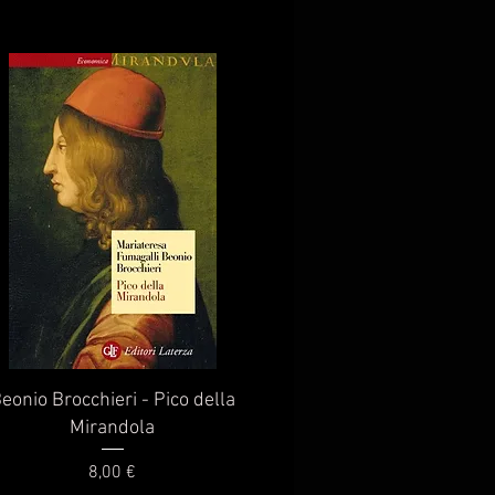
Vista rapida
eonio Brocchieri - Pico della
Mirandola
Prezzo
8,00 €