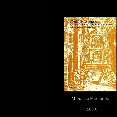
Vista rapida
M. Sacco Messineo
Prezzo
12,00 €