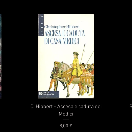
Vista rapida
C. Hibbert - Ascesa e caduta dei
B
Medici
Prezzo
8,00 €